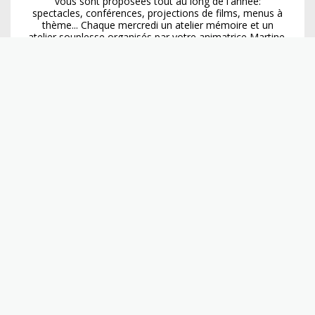
vous sont proposées tout au long de l'année:
spectacles, conférences, projections de films, menus à
thème... Chaque mercredi un atelier mémoire et un
atelier souplesse organisés par votre animatrice Martine.
Une salle de gymnastique est à disposition ainsi qu'une
bibliothèque et des salons de détente.